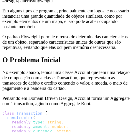
#
design-patterns
#
flyweight
Em alguns tipos de programa, principalmente em jogos, e necessario
instanciar uma grande quantidade de objetos similares, como por
exemplo elementos de um mapa, e isso pode acabar ocupando
bastante memória.
O padrao Flyweight permite o reuso de determinadas características
de um objeto, separando características unicas de outras que são
repetitivas, evitando que elas ocupem memória desnecessaria.
O Problema Inicial
No exemplo abaixo, temos uma classe Account que tem uma relação
de composição com a classe Transaction, que representam as
transacoes de debito e credito contendo o valor, a moeda, o meio de
pagamento e a bandeira do cartao.
Pensando em Domain-Driven Design, Account forma um Aggregate
com Transaction, agindo como Aggregate Root.
class
Transaction
 {

constructor
(
readonly
type
: 
string
,

readonly
amount
: 
number
,

readonly
currency
: 
string
,
