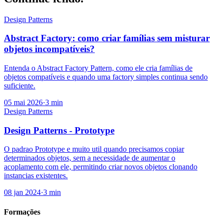
Design Patterns
Abstract Factory: como criar famílias sem misturar
objetos incompatíveis?
Entenda o Abstract Factory Pattern, como ele cria famílias de
objetos compatíveis e quando uma factory simples continua sendo
suficiente.
05 mai 2026
·
3
min
Design Patterns
Design Patterns - Prototype
O padrao Prototype e muito util quando precisamos copiar
determinados objetos, sem a necessidade de aumentar o
acoplamento com ele, permitindo criar novos objetos clonando
instancias existentes.
08 jan 2024
·
3
min
Formações