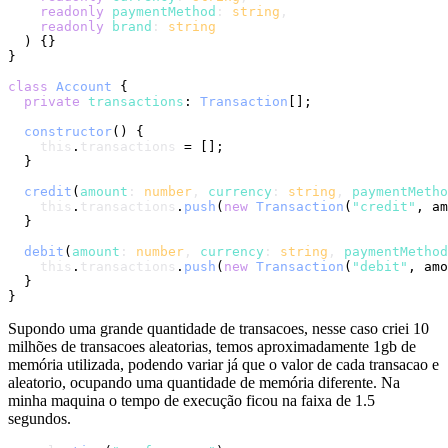
readonly
paymentMethod
: 
string
,

readonly
brand
: 
string
) {}

}

class
Account
 {

private
transactions
: 
Transaction
[];

constructor
(
) {

this
.
transactions
 = [];

  }

credit
(
amount
: 
number
, 
currency
: 
string
, 
paymentMetho
this
.
transactions
.
push
(
new
Transaction
(
"credit"
, am
  }

debit
(
amount
: 
number
, 
currency
: 
string
, 
paymentMethod
this
.
transactions
.
push
(
new
Transaction
(
"debit"
, amo
  }

Supondo uma grande quantidade de transacoes, nesse caso criei 10
milhões de transacoes aleatorias, temos aproximadamente 1gb de
memória utilizada, podendo variar já que o valor de cada transacao e
aleatorio, ocupando uma quantidade de memória diferente. Na
minha maquina o tempo de execução ficou na faixa de 1.5
segundos.