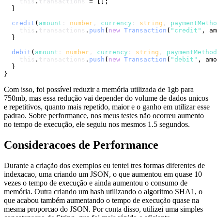
this
.
transactions
 = [];

  }

credit
(
amount
: 
number
, 
currency
: 
string
, 
paymentMetho
this
.
transactions
.
push
(
new
Transaction
(
"credit"
, am
  }

debit
(
amount
: 
number
, 
currency
: 
string
, 
paymentMethod
this
.
transactions
.
push
(
new
Transaction
(
"debit"
, amo
  }

Com isso, foi possível reduzir a memória utilizada de 1gb para
750mb, mas essa redução vai depender do volume de dados unicos
e repetitivos, quanto mais repetido, maior e o ganho em utilizar esse
padrao. Sobre performance, nos meus testes não ocorreu aumento
no tempo de execução, ele seguiu nos mesmos 1.5 segundos.
Consideracoes de Performance
Durante a criação dos exemplos eu tentei tres formas diferentes de
indexacao, uma criando um JSON, o que aumentou em quase 10
vezes o tempo de execução e ainda aumentou o consumo de
memória. Outra criando um hash utilizando o algoritmo SHA1, o
que acabou também aumentando o tempo de execução quase na
mesma proporcao do JSON. Por conta disso, utilizei uma simples