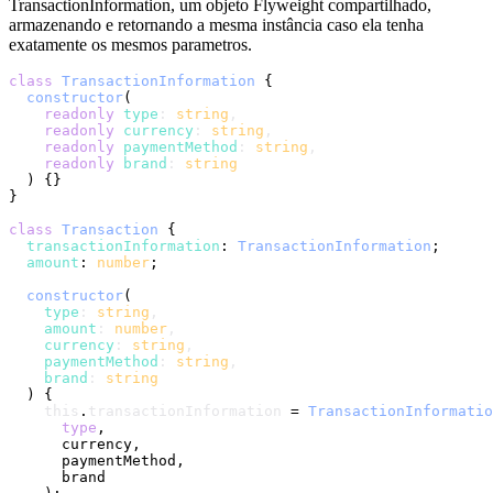
TransactionInformation, um objeto Flyweight compartilhado,
armazenando e retornando a mesma instância caso ela tenha
exatamente os mesmos parametros.
class
TransactionInformation
 {

constructor
(
readonly
type
: 
string
,

readonly
currency
: 
string
,

readonly
paymentMethod
: 
string
,

readonly
brand
: 
string
) {}

}

class
Transaction
 {

transactionInformation
: 
TransactionInformation
;

amount
: 
number
;

constructor
(
type
: 
string
,

amount
: 
number
,

currency
: 
string
,

paymentMethod
: 
string
,

brand
: 
string
) {

this
.
transactionInformation
 = 
TransactionInformatio
type
,

      currency,

      paymentMethod,

      brand
