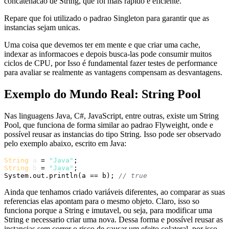
concatenacao de String, que foi mais rápido e eficiente.
Repare que foi utilizado o padrao Singleton para garantir que as
instancias sejam unicas.
Uma coisa que devemos ter em mente e que criar uma cache,
indexar as informacoes e depois busca-las pode consumir muitos
ciclos de CPU, por Isso é fundamental fazer testes de performance
para avaliar se realmente as vantagens compensam as desvantagens.
Exemplo do Mundo Real: String Pool
Nas linguagens Java, C#, JavaScript, entre outras, existe um String
Pool, que funciona de forma similar ao padrao Flyweight, onde e
possível reusar as instancias do tipo String. Isso pode ser observado
pelo exemplo abaixo, escrito em Java:
String
a
=
"Java"
String
b
=
"Java"
;

System.out.println(a == b); 
// true
Ainda que tenhamos criado variáveis diferentes, ao comparar as suas
referencias elas apontam para o mesmo objeto. Claro, isso so
funciona porque a String e imutavel, ou seja, para modificar uma
String e necessario criar uma nova. Dessa forma e possível reusar as
instancias sem correr o risco de causar um efeito colateral, por isso,