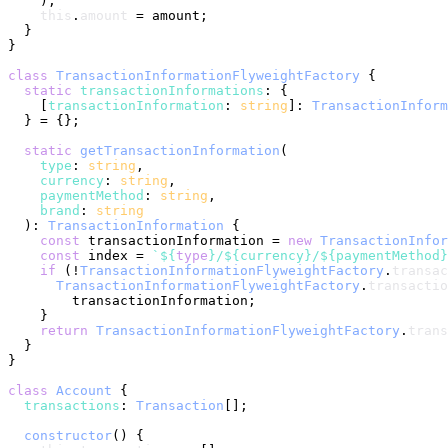
    );

this
.
amount
 = amount;

  }

}

class
TransactionInformationFlyweightFactory
 {

static
transactionInformations
: {

    [
transactionInformation
: 
string
]: 
TransactionInform
  } = {};

static
getTransactionInformation
(

type
: 
string
,

currency
: 
string
,

paymentMethod
: 
string
,

brand
: 
string
  ): 
TransactionInformation
 {

const
 transactionInformation = 
new
TransactionInfor
const
 index = 
`
${
type
}
/
${currency}
/
${paymentMethod}
if
 (!
TransactionInformationFlyweightFactory
.
transac
TransactionInformationFlyweightFactory
.
transactio
        transactionInformation;

    }

return
TransactionInformationFlyweightFactory
.
trans
  }

}

class
Account
 {

transactions
: 
Transaction
[];

constructor
(
) {
