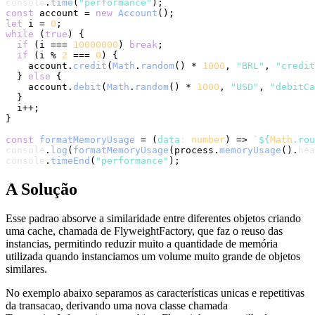
console
.
time
(
"performance"
const
 account = 
new
Account
let
 i = 
0
while
 (
true
) {

if
 (i === 
10000000
) 
break
;

if
 (i % 
2
 === 
0
) {

    account.
credit
(
Math
.
random
() * 
1000
, 
"BRL"
, 
"credit
  } 
else
 {

    account.
debit
(
Math
.
random
() * 
1000
, 
"USD"
, 
"debitCa
  }

  i++;

}

const
formatMemoryUsage
 = (
data
: 
number
) => 
`
${
Math
.rou
console
.
log
(
formatMemoryUsage
(process.
memoryUsage
().
hea
console
.
timeEnd
(
"performance"
A Solução
Esse padrao absorve a similaridade entre diferentes objetos criando
uma cache, chamada de FlyweightFactory, que faz o reuso das
instancias, permitindo reduzir muito a quantidade de memória
utilizada quando instanciamos um volume muito grande de objetos
similares.
No exemplo abaixo separamos as características unicas e repetitivas
da transacao, derivando uma nova classe chamada